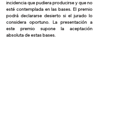
incidencia que pudiera producirse y que no 
esté contemplada en las bases. El premio 
podrá declararse desierto si el jurado lo 
considera oportuno. La presentación a 
este premio supone la aceptación 
absoluta de estas bases.
Depende de los organizadores del 
concurso la decisión de incluir algún 
detalle o punto que no aparezca en el 
presente reglamento.
TRATAMIENTO DE DATOS PERSONALES
Los datos personales recabados 
formarán parte de una base de datos, 
cuya titularidad corresponderá al Centro 
de Estudios Mexicanos UNAM-España 
con NIF G88138805 y domicilio en calle 
Barquillo 6, 1ºD, 28004 – Madrid. El Centro 
de Estudios Mexicanos de la UNAM en 
España garantiza el cumplimiento de la 