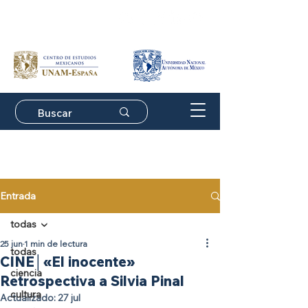
Suscríbete a nuestro
boletín de actividades
Entrada
todas
25 jun
1 min de lectura
todas
CINE│«El inocente»
ciencia
Retrospectiva a Silvia Pinal
cultura
Actualizado:
27 jul