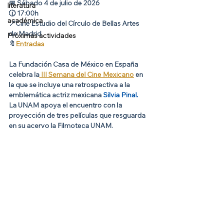
📅 
Sábado 4 de julio de 2026
literatura
🕜 
17:00h
académica
📍
Cine Estudio del Círculo de Bellas Artes 
de Madrid
Próximas actividades
🔖
Entradas
La Fundación Casa de México en España 
celebra la
 III Semana del Cine Mexicano
 en 
la que se incluye una retrospectiva a la 
emblemática actriz mexicana
 Silvia Pinal.
La UNAM apoya el encuentro con la 
proyección de tres películas que resguarda 
en su acervo la Filmoteca UNAM.