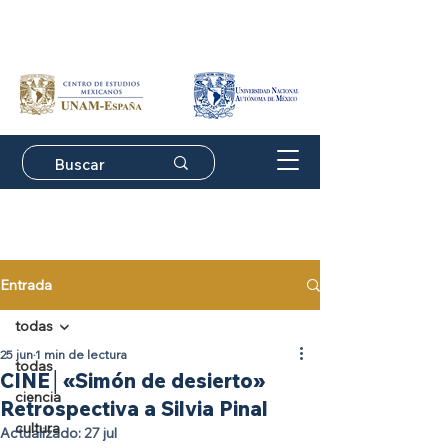
Suscríbete a nuestro
boletín de actividades
Entrada
todas
25 jun
1 min de lectura
todas
CINE│«Simón de desierto»
ciencia
Retrospectiva a Silvia Pinal
cultura
Actualizado:
27 jul