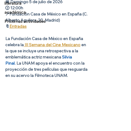
📅 
Domingo 5 de julio de 2026
literatura
🕜 
12:00h
académica
📍Fundación Casa de México en España (C. 
Alberto Aguilera, 20, Madrid)
Próximas actividades
🔖
Entradas
La Fundación Casa de México en España 
celebra la
 III Semana del Cine Mexicano
 en 
la que se incluye una retrospectiva a la 
emblemática actriz mexicana
 Silvia 
Pinal.
 La UNAM apoya el encuentro con la 
proyección de tres películas que resguarda 
en su acervo la Filmoteca UNAM.