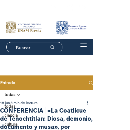
Suscríbete a nuestro
boletín de actividades
Entrada
todas
18 jun
3 min de lectura
todas
CONFERENCIA│«La Coatlicue
ciencia
de Tenochtitlan: Diosa, demonio,
cultura
documento y musa», por