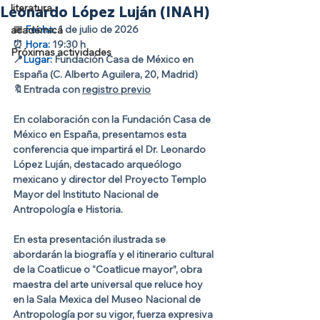
literatura
Leonardo López Luján (INAH)
📅 
Fecha: 
1 de julio de 2026
académica
⏰ 
Hora: 
19:30 h
Próximas actividades
📍
Lugar: 
Fundación Casa de México en 
España (C. Alberto Aguilera, 20, Madrid)
🔖
Entrada con 
registro previo
En colaboración con la Fundación Casa de 
México en España, presentamos esta 
conferencia que impartirá el Dr. Leonardo 
López Luján, destacado arqueólogo 
mexicano y director del Proyecto Templo 
Mayor del Instituto Nacional de 
Antropología e Historia.
En esta presentación ilustrada se 
abordarán la biografía y el itinerario cultural 
de la Coatlicue o “Coatlicue mayor”, obra 
maestra del arte universal que reluce hoy 
en la Sala Mexica del Museo Nacional de 
Antropología por su vigor, fuerza expresiva 