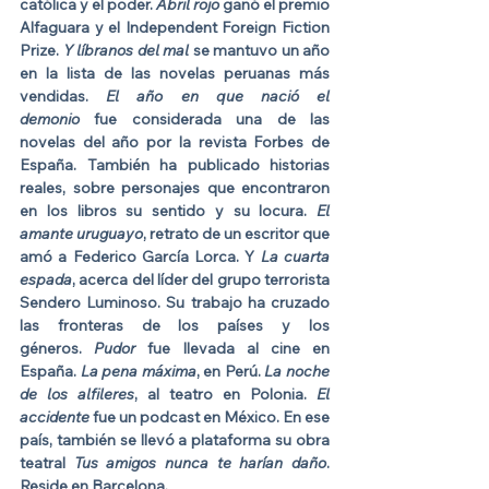
católica y el poder. 
Abril rojo
 ganó el premio 
Alfaguara y el Independent Foreign Fiction 
Prize. 
Y líbranos del mal
 se mantuvo un año 
en la lista de las novelas peruanas más 
vendidas. 
El año en que nació el 
demonio
 fue considerada una de las 
novelas del año por la revista Forbes de 
España. También ha publicado historias 
reales, sobre personajes que encontraron 
en los libros su sentido y su locura. 
El 
amante uruguayo
, retrato de un escritor que 
amó a Federico García Lorca. Y 
La cuarta 
espada
, acerca del líder del grupo terrorista 
Sendero Luminoso. Su trabajo ha cruzado 
las fronteras de los países y los 
géneros. 
Pudor
 fue llevada al cine en 
España. 
La pena máxima
, en Perú. 
La noche 
de los alfileres
, al teatro en Polonia. 
El 
accidente
 fue un podcast en México. En ese 
país, también se llevó a plataforma su obra 
teatral 
Tus amigos nunca te harían daño
. 
Reside en Barcelona.