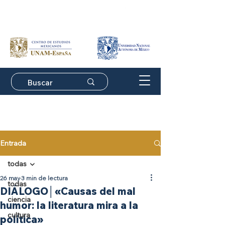
Suscríbete a nuestro
boletín de actividades
Entrada
todas
26 may
3 min de lectura
todas
DIÁLOGO│«Causas del mal
ciencia
humor: la literatura mira a la
cultura
política»