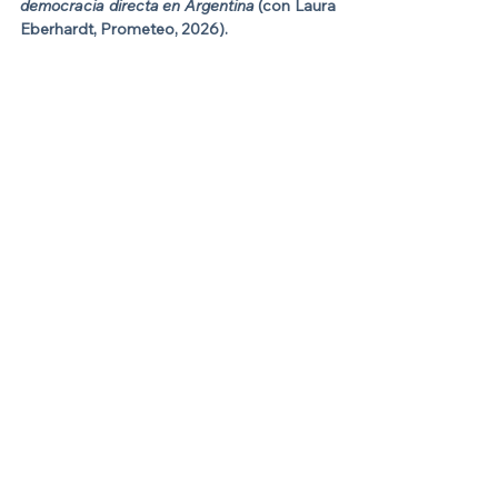
democracia directa en Argentina
 (con Laura 
Eberhardt, Prometeo, 2026).
literatura
Feria del Libro de Madrid
cultura
literatura
Ver todo
Entradas recientes