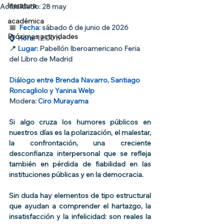
literatura
Actualizado:
28 may
académica
📅  
Fecha: 
sábado 6 de junio de 2026
Próximas actividades
⌚️
  Hora: 
12:00 h
📍 
Lugar: 
Pabellón Iberoamericano Feria 
del Libro de Madrid
Diálogo entre 
Brenda Navarro
,
 Santiago 
Roncagliolo
 y 
Yanina Welp
Modera: 
Ciro Murayama
Si algo cruza los humores públicos en 
nuestros días es la polarización, el malestar, 
la confrontación, una creciente 
desconfianza interpersonal que se refleja 
también en pérdida de fiabilidad en las 
instituciones públicas y en la democracia.
Sin duda hay elementos de tipo estructural 
que ayudan a comprender el hartazgo, la 
insatisfacción y la infelicidad: son reales la 