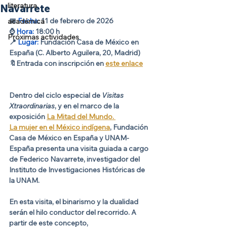
literatura
Navarrete
📅
 Fecha
:
 11 de febrero de 2026
académica
⌚️
 Hora:
 18:00 h
Próximas actividades
📍 
Lugar:
Fundación Casa de México en 
España (C. Alberto Aguilera, 20, Madrid)
🔖Entrada con inscripción en 
este enlace
Dentro del ciclo especial de 
Visitas 
Xtraordinarias
, y en el marco de la 
exposición 
La Mitad del Mundo. 
La mujer en el México indígena
, Fundación 
Casa de México en España y UNAM-
España presenta una visita guiada a cargo 
de Federico Navarrete, investigador del 
Instituto de Investigaciones Históricas de 
la UNAM.
En esta visita, el binarismo y la dualidad 
serán el hilo conductor del recorrido. A 
partir de este concepto, 