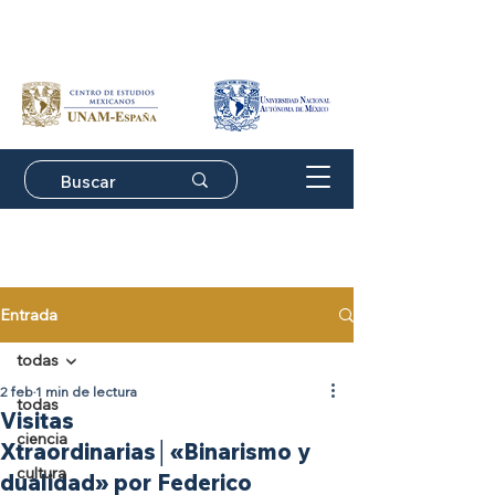
Suscríbete a nuestro
boletín de actividades
Entrada
todas
2 feb
1 min de lectura
todas
Visitas
ciencia
Xtraordinarias│«Binarismo y
cultura
dualidad» por Federico